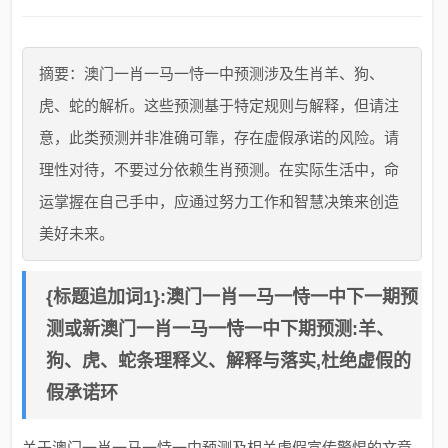
摘要：澳门一肖一马一恃一中预测涉及生肖羊、狗、
虎、蛇的解析。这些预测基于特定规则与解释，但请注
意，此类预测并非准确可靠，存在虚假承诺的风险。请
理性对待，不要过分依赖生肖预测。在实际生活中，命
运掌握在自己手中，应通过努力工作和智慧决策来创造
美好未来。
{标题追加词1}:澳门一肖一马一恃一中下一期预
测或新澳门一肖一马一恃一中下期预测:羊、
狗、虎、蛇条理释义、解释与落实,杜绝虚假的
假承诺环
关于澳门一肖一马一恃一中预测及相关虚假宣传警惕的文章