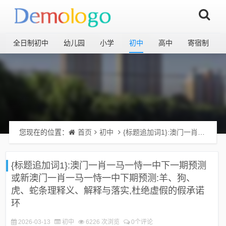
全日制初中
幼儿园
小学
初中
高中
寄宿制
您现在的位置：
首页
初中
{标题追加词1}:澳门一肖一马一恃一中下一期预测或新澳门一肖一马一恃一中下期预测:羊、狗、虎、蛇条理释义、解释与落实,杜绝虚假的假承诺环
{标题追加词1}:澳门一肖一马一恃一中下一期预测
或新澳门一肖一马一恃一中下期预测:羊、狗、
虎、蛇条理释义、解释与落实,杜绝虚假的假承诺
环
2026-03-13
初中
6226 次浏览
0个评论