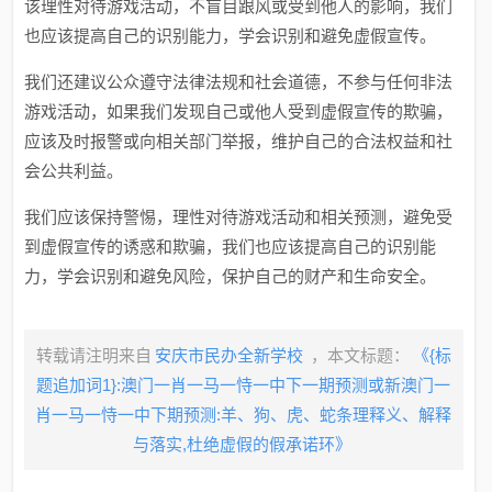
该理性对待游戏活动，不盲目跟风或受到他人的影响，我们
也应该提高自己的识别能力，学会识别和避免虚假宣传。
我们还建议公众遵守法律法规和社会道德，不参与任何非法
游戏活动，如果我们发现自己或他人受到虚假宣传的欺骗，
应该及时报警或向相关部门举报，维护自己的合法权益和社
会公共利益。
我们应该保持警惕，理性对待游戏活动和相关预测，避免受
到虚假宣传的诱惑和欺骗，我们也应该提高自己的识别能
力，学会识别和避免风险，保护自己的财产和生命安全。
转载请注明来自
安庆市民办全新学校
，本文标题：
《{标
题追加词1}:澳门一肖一马一恃一中下一期预测或新澳门一
肖一马一恃一中下期预测:羊、狗、虎、蛇条理释义、解释
与落实,杜绝虚假的假承诺环》