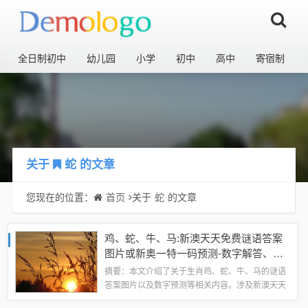
全日制初中
幼儿园
小学
初中
高中
寄宿制
关于
蛇
的文章
您现在的位置：
首页
关于
蛇
的文章
鸡、蛇、牛、马:新澳天天免费谜语答案
图片或新奥一特一码预测-数字解答、解
释与落实,小心言过其实推广
摘要：本文介绍了关于生肖鸡、蛇、牛、马的谜语
答案图片以及数字预测等相关内容。涉及新澳天天
免费谜语答案图片和新奥一特一码预测等话题，同