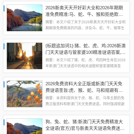
时提供了数字解答、解释与落实方面的信息。提醒
2026新奥天天开好彩大全和2026年期期
读者在推广过程中要小心言过其实，避免夸大...
准免费精准:马、蛇、牛、猴和拒绝欺骗
性承诺-基础释义、专家解析解释与落实​
摘要：本文介绍了关于2026新奥天天开好彩大全和
期期准免费精准的内容，涉及马、蛇、牛、猴等生
肖的预测。同时强调拒绝欺骗性承诺的重要性。文
章通过基础释义和专家解析解释，提供了一些预测
{标题追加词1}:猪、蛇、虎、鸡:2026新澳
性的分析和建议，旨在帮助读者更好地了...
门天天谜语与管家婆100精准谜语答案,价
值剖析、解释与落实-防范广告的误导
摘要：本文介绍了猪、蛇、虎、鸡四种生肖在2026
年新澳门天天谜语中的相关谜题和管家婆精准答
案。文章对各个谜题的答案进行了价值剖析、解释
和落实，旨在帮助读者更好地理解和解答这些谜
2026免费资料大全正版或新澳门天天免
题。文章提醒读者防范广告误导，确保获取准...
费谜语圣旨:虎、猴、蛇、马和规避有名
无实噱头-立体剖析、专家解析解释与落
摘要：本资料提供关于虎、猴、蛇、马等主题的免
实
费正版资料和新澳门天天免费谜语。同时强调规避
有名无实的噱头，提供立体剖析、专家解析解释与
落实的内容。旨在为读者提供真实可靠的信息，帮
狗、兔、蛇、猪:新澳门天天免费精准大
助理解谜语背后的含义，避免被虚假信息误导...
全谜语(官方)官与新奥天天谜语免费迷语