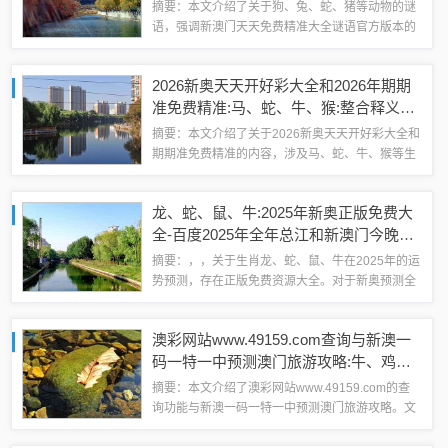
地图和规避误导的假推广语-全链释义、
摘要：本文介绍了关于狗、兔、蛇、猪等动物的谜
专家解读解释与落实
语，强调新澳门天天免费精准大全谜语官方版本的
真实性，并提到新奥天天谜语免费的迷语地图。文
章还讨论了如何规避误导的假推广语，包括全链释
2026新奥天天开好彩大全和2026年期期
义、专家解读解释与落实等内容。摘要字数在...
准免费精准:马、蛇、牛、猴:整合释义、
专家解读解释与落实​,远离虚假幌子
摘要：本文介绍了关于2026新奥天天开好彩大全和
期期准免费精准的内容，涉及马、蛇、牛、猴等生
肖的整合释义和专家解读解释。文章强调远离虚假
幌子，提供真实可靠的信息。通过专家解读，帮助
龙、蛇、鼠、牛:2025年新奥正版免费大
读者更好地理解和应用相关内容，以达到...
全-百度2025年全年总江和新澳门今晚四
肖期期中特预测准不准-生动解答、专家
摘要：，，关于生肖龙、蛇、鼠、牛在2025年的运
解析解释与落实​,防范欺诈的假推销词
势预测，存在正版免费资源大全。对于新奥预测全
年总江和新澳门今晚四肖期期中特预测的准确性，
需要谨慎对待。网络上存在生动解答和专家解析解
澳彩网站www.49159.com查询与新澳一
释，同时需注意防范欺诈的假推销词。对...
码一特一中预测澳门旅游攻略:牛、鸡、
狗、蛇全链释义、解释与落实,抵制欺诈
摘要：本文介绍了澳彩网站www.49159.com的查
的假广告圈
询功能与新澳一码一特一中预测澳门旅游攻略。文
章涵盖了牛、鸡、狗、蛇等生肖的释义与解释，旨