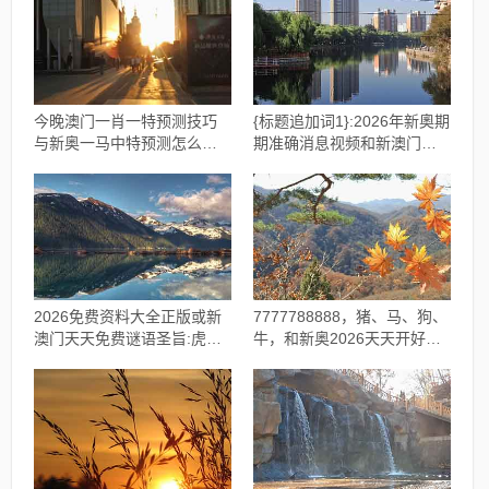
今晚澳门一肖一特预测技巧
{标题追加词1}:2026年新奧期
与新奥一马中特预测怎么看:
期准确消息视频和新澳门天
鼠、马、龙、兔和规避迷惑
天免费谜语论坛神算子:兔、
的假象-条理释义、专家解析
鼠、狗、虎-标准释义、专家
解释与落实​
解析解释与落实​,防范迷惑性
推广
2026免费资料大全正版或新
7777788888，猪、马、狗、
澳门天天免费谜语圣旨:虎、
牛，和新奥2026天天开好彩
猴、蛇、马和规避有名无实
大乐透:17-39-41-20-24-29
噱头-立体剖析、专家解析解
T:43和抵制欺骗承诺套路-高
释与落实
效解答、专家解析解释与落
实​