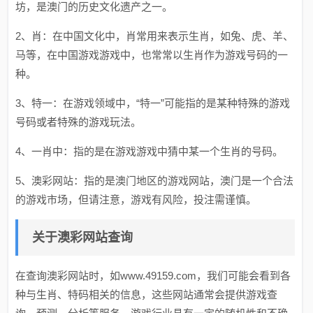
坊，是澳门的历史文化遗产之一。
2、肖：在中国文化中，肖常用来表示生肖，如兔、虎、羊、
马等，在中国游戏游戏中，也常常以生肖作为游戏号码的一
种。
3、特一：在游戏领域中，“特一”可能指的是某种特殊的游戏
号码或者特殊的游戏玩法。
4、一肖中：指的是在游戏游戏中猜中某一个生肖的号码。
5、澳彩网站：指的是澳门地区的游戏网站，澳门是一个合法
的游戏市场，但请注意，游戏有风险，投注需谨慎。
关于澳彩网站查询
在查询澳彩网站时，如www.49159.com，我们可能会看到各
种与生肖、特码相关的信息，这些网站通常会提供游戏查