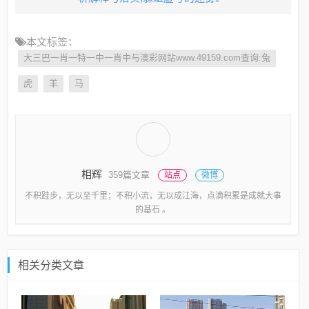
本文标签：
大三巴一肖一特一中一肖中与澳彩网站www.49159.com查询:兔
虎
羊
马
相辉
359篇文章
站点
微博
不积跬步，无以至千里；不积小流，无以成江海，点滴积累是成就大事
的基石 。
相关分类文章