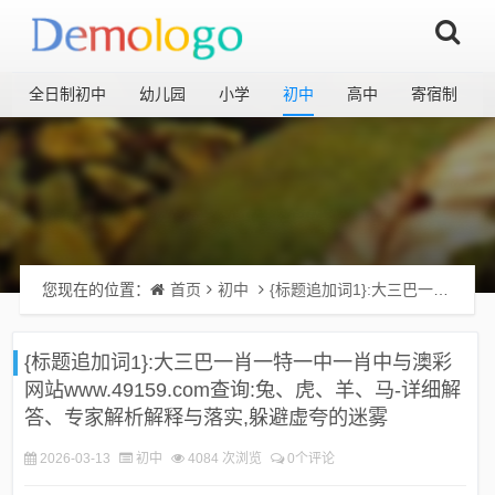
全日制初中
幼儿园
小学
初中
高中
寄宿制
您现在的位置：
首页
初中
{标题追加词1}:大三巴一肖一特一中一肖中与澳彩网站www.49159.com查询:兔、虎、羊、马-详细解答、专家解析解释与落实,躲避虚夸的迷雾
{标题追加词1}:大三巴一肖一特一中一肖中与澳彩
网站www.49159.com查询:兔、虎、羊、马-详细解
答、专家解析解释与落实,躲避虚夸的迷雾
2026-03-13
初中
4084 次浏览
0个评论