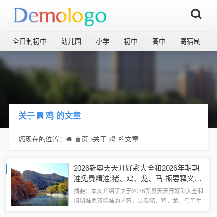
全日制初中
幼儿园
小学
初中
高中
寄宿制
关于
鸡
的文章
您现在的位置：
首页
关于
鸡
的文章
2026新奥天天开好彩大全和2026年期期
准免费精准:猪、鸡、龙、马-扼要释义、
专家解读解释与落实​,警惕不实迷惑弹
摘要：本文介绍了关于2026新奥天天开好彩大全和
期期准免费精准的内容，涉及猪、鸡、龙、马等生
肖的扼要释义和专家解读解释。文章提醒读者警惕