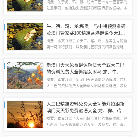
一肖一特预测和香港和杜绝虚假的假宣
摘要：关于虎、鸡、鼠、蛇大三巴一肖一巴答案的
传册-深入解答、解释与落实
注意事项，包括避免虚假预测和宣传册的误导。本
文将解释预测的准确性无法保证，提醒读者谨慎对
待相关预测结果，并强调真实信息的获取与验证的
牛、猪、鸡、龙:新奥一马中特预测准确
重要性。将探讨新澳今晚一肖一特预测与香港...
及澳门管家婆100精准香港谜语今天1和
小心不实的假广告片-协同解答、专家解
摘要：本文介绍了关于牛、猪、鸡、龙等生肖的新
析解释与落实​
奥一马中特预测，以及澳门管家婆的精准香港谜
语。文章提醒大家要小心不实的假广告片，同时提
供了协同解答、专家解析解释与落实的相关信息。
新澳门天天免费谜语解法大全或大三巴
内容简短明了，旨在为读者提供有用的参考和指...
的资料免费大全舞蹈女驸马:蛇、牛、
鸡、猪-趣味释义、专家解读解释与落实​,
摘要：本文介绍了新澳门天天免费谜语解法，包括
小心虚假的幌子
大三巴的资料免费大全舞蹈女驸马相关谜语，涉及
蛇、牛、鸡、猪等动物的趣味释义和专家解读解
释。提醒读者要小心虚假的幌子，避免受骗。内容
大三巴精准资料免费大全功能介绍跟新
简洁明了，为读者提供了有用的信息和建议。...
澳门天天彩免费谜语大全:龙、狗、鸡、
羊,方案解读、专家解读解释与落实-留心
摘要：本文介绍了大三巴精准资料的免费功能，包
欺诈的套路
括新澳门天天彩免费谜语大全，涉及龙、狗、鸡、
羊等方案解读和专家解读。文章提醒大家在使用相