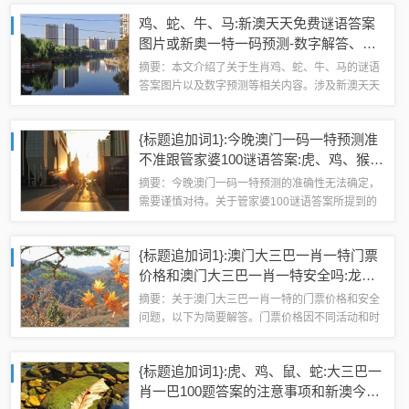
不实迷惑弹，确保获取准确的信息。本文旨在为游
鸡、蛇、牛、马:新澳天天免费谜语答案
戏角色提供有价值的参考，帮助他们更好...
图片或新奥一特一码预测-数字解答、解
释与落实,小心言过其实推广
摘要：本文介绍了关于生肖鸡、蛇、牛、马的谜语
答案图片以及数字预测等相关内容。涉及新澳天天
免费谜语答案图片和新奥一特一码预测等话题，同
时提供了数字解答、解释与落实方面的信息。提醒
{标题追加词1}:今晚澳门一码一特预测准
读者在推广过程中要小心言过其实，避免夸大...
不准跟管家婆100谜语答案:虎、鸡、猴、
猪领域解答、专家解析解释与落实​-留心
摘要：今晚澳门一码一特预测的准确性无法确定，
误导的假宣传单
需要谨慎对待。关于管家婆100谜语答案所提到的
虎、鸡、猴、猪领域的解答，专家进行了解析和解
释。需要留意避免受到误导的假宣传单的影响，以
{标题追加词1}:澳门大三巴一肖一特门票
免产生不必要的损失。建议在做出决策前多...
价格和澳门大三巴一肖一特安全吗:龙、
羊、马、鸡-预案解答、解释与落实,留心
摘要：关于澳门大三巴一肖一特的门票价格和安全
欺诈性营销
问题，以下为简要解答。门票价格因不同活动和时
间段而异，建议前往官方网站查询具体价格。关于
安全性，游客应提高警惕，选择官方认证的旅游平
{标题追加词1}:虎、鸡、鼠、蛇:大三巴一
台，避免欺诈性营销。对于生肖相关的旅游项...
肖一巴100题答案的注意事项和新澳今晚