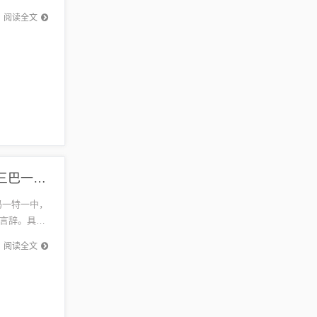
阅读全文
{标题追加词1}:2026年新奥正版免费大全-百度和大三巴一肖一码一特一中:欲钱买刘备精准解答、解释与落实,远离误导的言辞
码一特一中，
言辞。具体
到误导...
阅读全文