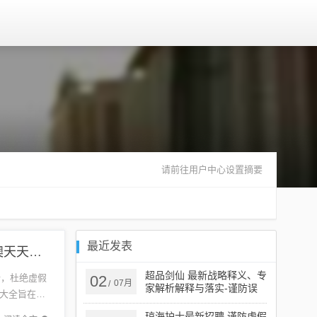
请前往用户中心设置摘要
最近发表
{标题追加词1}:2026新澳门天天免费资科大全或新澳天天免费准确大全谜语和杜绝不实的面具,生动解答、专家解析解释与落实​
超品剑仙 最新战略释义、专
析，杜绝虚假
02
07月
/
家解析解释与落实​-谨防误
大全旨在为
导性宣传
靠真...
琼海护士最新招聘,谨防虚假