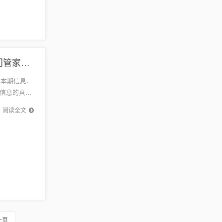
2026年天天正版资料百度中文,一九相合在今期,澳门管家婆100精准的谜协同解答、专家解读解释与落实​,拒绝不实的假幌子布
的本期信息，
信息的真实
阅读全文
一页