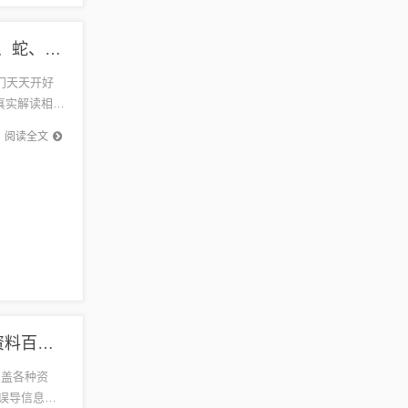
{标题追加词1}:澳门管家婆100期谜语最新，龙、猴、蛇、兔，2025新澳门天天开好彩大乐透和2重点释义、专家解读解释与落实​,拒绝虚假推销阱
门天天开好
真实解读相关
.
阅读全文
2025年天天免费资料百度免费版,2025年天天免费资料百度官方:12-19-46-09-28-43 T:33和防范误导的温柔刀,案例解答、解释与落实
涵盖各种资
防范误导信息，