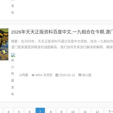
摘要：在2026年，天天正版资料可通过百度中文获取，结合一九相合
澳门管家婆提供精准的谜题解答。我们协同专家进行解读和解释，确保
性和准确性，拒绝任何不实的虚假信息。...
公鸣晨
4854 次浏览
2026-02-12
幼儿园
4
5
6
7
8
9
10
11
12
下