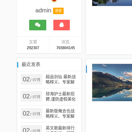
admin
游客
文章
浏览
292307
765804145
最近发表
超品剑仙 最新战
02
07月
/
略释义、专家解
析解释与落实​-谨
防误导性宣传
琼海护士最新招
02
07月
/
聘,谨防虚假美化
陷阱-立体剖析、
解释与落实
最新版俺去也战
02
07月
/
略释义、专家解
读解释与落实​,小
心虚假蛊惑风险
英文歌最新排行:
02
07月
/