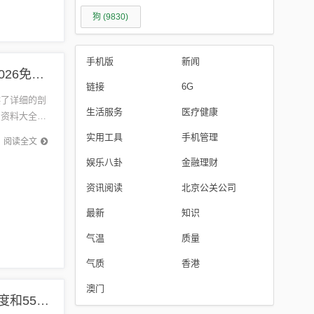
狗
(9830)
手机版
新闻
{标题追加词1}:2026新澳门天天精准大全谜语新跟2026免费资料大全最新传播剖析、专家解析解释与落实,抵制虚假迷障
链接
6G
供了详细的剖
生活服务
医疗健康
费资料大全，
实用工具
手机管理
阅读全文
娱乐八卦
金融理财
资讯阅读
北京公关公司
最新
知识
气温
质量
气质
香港
澳门
新奥一马中特预测怎么看跟2025年天天免费资料百度和55555:猴、狗、蛇、虎:创新分析、专家解析解释与落实,杜绝虚假诱导词