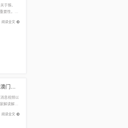
，关于猴、
重要性，注
..
阅读全文
蛇、狗、牛、猴:2026年新奧期期准确消息视频和新澳门天天免费谜语论坛神算子:完整释义、专家解读解释与落实​,防范名不副实广告
确消息视频以
家解读解释
不副...
阅读全文