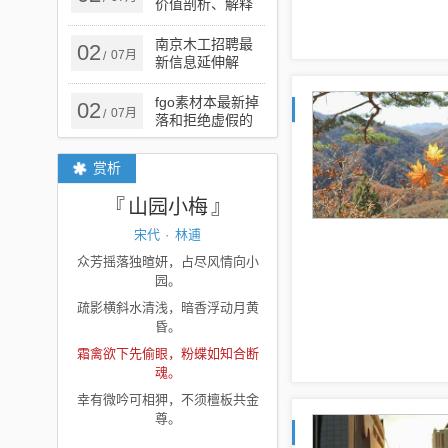
价值剖析、解释
与落实,杜绝虚假
的迷魂阵
南京木工招聘最
02
07月
/
新信息延伸解
答、专家解析解
释与落实​-小心误
fgo素材本最新掉
02
07月
/
导宣传风险
落和拒绝虚假的
承诺-场景解答、
专家解读解释与
赏析
落实
山园小梅
宋代
·
林逋
众芳摇落独暄妍，占尽风情向小
园。
疏影横斜水清浅，暗香浮动月黄
昏。
霜禽欲下先偷眼，粉蝶如知合断
魂。
幸有微吟可相狎，不须檀板共金
尊。