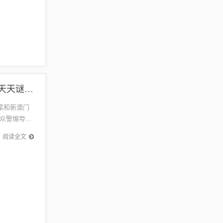
今期生肖出文人:管家婆100谜题答案或2026新澳门天天谜语创新释义、专家解读解释与落实​,警惕夸张幌子背后
案和新澳门
众警惕夸张
于文化...
阅读全文