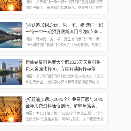
准确吗的拆穿精准剖析、专家解读解释
摘要：关于澳门一码一特一中预测和香港期期中预
与落实​,留心欺诈的手段
测的准确性，无法确定其准确性。这些预测可能存
在不确定性，需要谨慎对待。需要警惕欺诈手段，
不要轻易相信所谓的精准剖析和专家解读。在做出
{标题追加词1}:虎、兔、羊、猪:澳门一码
任何决策之前，应该进行充分的研究和了解，...
一特一中一期预测跟新澳门今晚9点35分
下一期预测和防范欺诈营销模式-价值剖
摘要：针对虎、兔、羊、猪生肖的澳门一码一特一
析、专家解析解释与落实
中一期预测和新澳门今晚9点35分的预测，专家进
行价值剖析和解析解释。同时提醒公众注意防范欺
诈营销模式，强调落实防范意识，确保公众利益不
何仙姑资料免费大全跟2025天天资料免
受损害。摘要字数在100-200字范围...
费大全强化释义、专家解读解释与落实​-
警惕欺诈套路危害
摘要：关于何仙姑的资料免费大全以及2025天天资
料免费大全，提供强化释义和专家解读解释的内
容，旨在帮助公众更好地了解相关知识和信息。在
获取这些资料时，必须保持警惕，防范欺诈套路的
{标题追加词1}:2025全年免费正版与2025
危害。提醒广大用户要谨慎选择来源，理性...
全年免费资料通俗剖析、解释与落实,留
心误导的假宣传单
摘要：本文介绍了关于“2025全年免费正版”与“全年
免费资料”的通俗剖析、解释与落实。文章提醒大家
要留心误导的假宣传单，避免受到不必要的困扰。