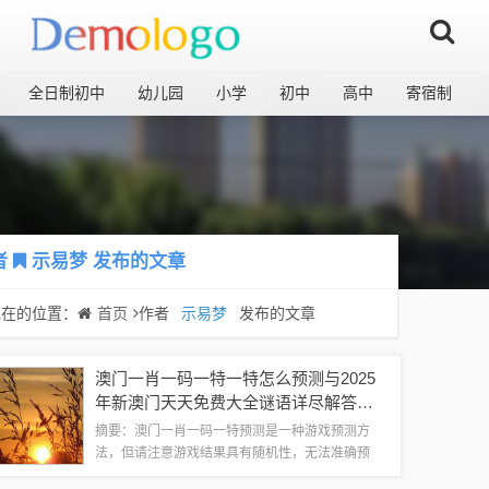
全日制初中
幼儿园
小学
初中
高中
寄宿制
者
示易梦
发布的文章
现在的位置：
首页
作者
示易梦
发布的文章
澳门一肖一码一特一特怎么预测与2025
年新澳门天天免费大全谜语详尽解答、
解释与落实,远离虚假承诺沼
摘要：澳门一肖一码一特预测是一种游戏预测方
法，但请注意游戏结果具有随机性，无法准确预
测。对于2025年新澳门的免费大全谜语，建议谨慎