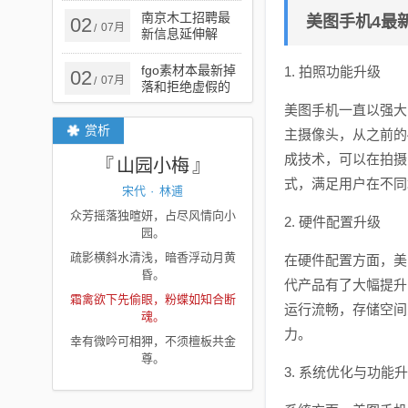
的迷魂阵
南京木工招聘最
美图手机4最
02
07月
/
新信息延伸解
答、专家解析解
释与落实​-小心误
fgo素材本最新掉
1. 拍照功能升级
02
07月
/
导宣传风险
落和拒绝虚假的
承诺-场景解答、
美图手机一直以强大
专家解读解释与
赏析
主摄像头，从之前的
落实
成技术，可以在拍摄
山园小梅
式，满足用户在不同
宋代
·
林逋
众芳摇落独暄妍，占尽风情向小
2. 硬件配置升级
园。
疏影横斜水清浅，暗香浮动月黄
在硬件配置方面，美
昏。
代产品有了大幅提升，
霜禽欲下先偷眼，粉蝶如知合断
运行流畅，存储空间
魂。
力。
幸有微吟可相狎，不须檀板共金
尊。
3. 系统优化与功能