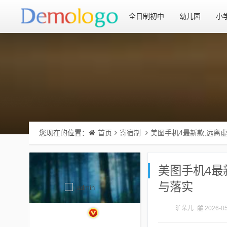
全日制初中
幼儿园
小
您现在的位置：
首页
寄宿制
美图手机4最新款,远离
美图手机4最
与落实
旷朵儿
2026-05