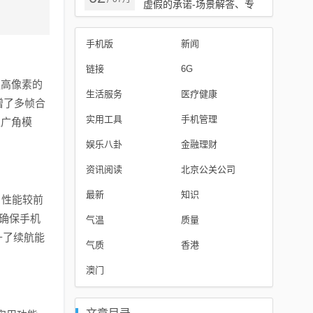
/
虚假的承诺-场景解答、专
家解读解释与落实
手机版
新闻
链接
6G
更高像素的
生活服务
医疗健康
增了多帧合
实用工具
手机管理
超广角模
娱乐八卦
金融理财
资讯阅读
北京公关公司
最新
知识
，性能较前
，确保手机
气温
质量
升了续航能
气质
香港
澳门