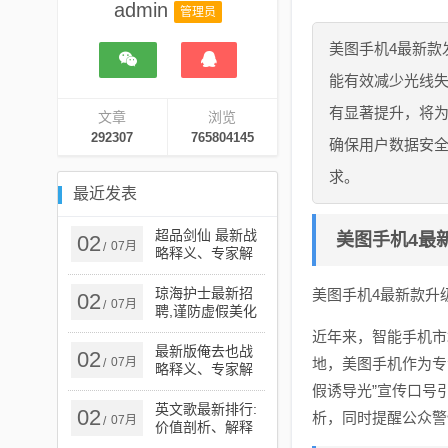
admin
管理员
美图手机4最新款
能有效减少光线
有显著提升，将为
文章
浏览
292307
765804145
确保用户数据安
求。
最近发表
超品剑仙 最新战
美图手机4最
02
07月
/
略释义、专家解
析解释与落实​-谨
防误导性宣传
琼海护士最新招
美图手机4最新款升
02
07月
/
聘,谨防虚假美化
陷阱-立体剖析、
近年来，智能手机市
解释与落实
最新版俺去也战
02
07月
地，美图手机作为专
/
略释义、专家解
读解释与落实​,小
假诱导光”宣传口号
心虚假蛊惑风险
英文歌最新排行:
02
析，同时提醒公众警
07月
/
价值剖析、解释
与落实,杜绝虚假