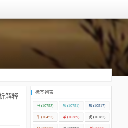
标签列表
析解释
马
(10752)
兔
(10751)
猴
(10517)
牛
(10452)
羊
(10389)
虎
(10182)