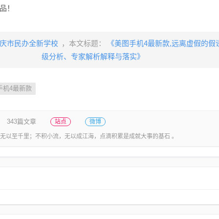
品！
庆市民办全新学校
，本文标题：
《美图手机4最新款,远离虚假的假
级分析、专家解析解释与落实》
手机4最新款
343篇文章
站点
微博
无以至千里；不积小流，无以成江海，点滴积累是成就大事的基石 。