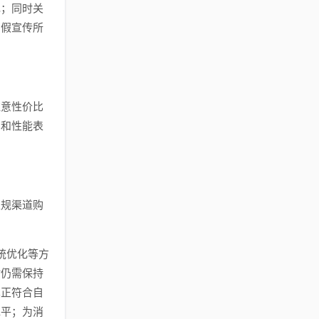
现；同时关
虚假宣传所
注意性价比
比和性能表
正规渠道购
统优化等方
时仍需保持
真正符合自
水平；为消