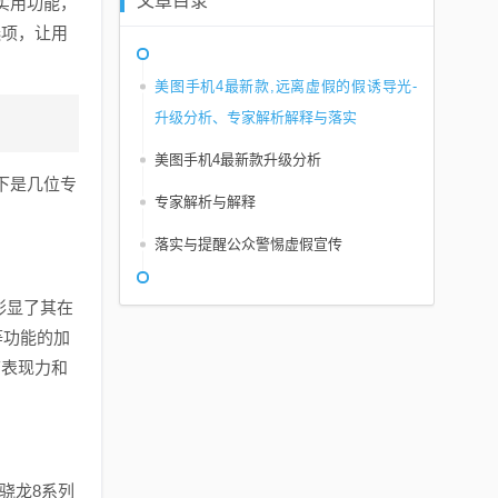
文章目录
实用功能，
选项，让用
美图手机4最新款,远离虚假的假诱导光-
升级分析、专家解析解释与落实
美图手机4最新款升级分析
下是几位专
专家解析与解释
落实与提醒公众警惕虚假宣传
彰显了其在
等功能的加
节表现力和
骁龙8系列